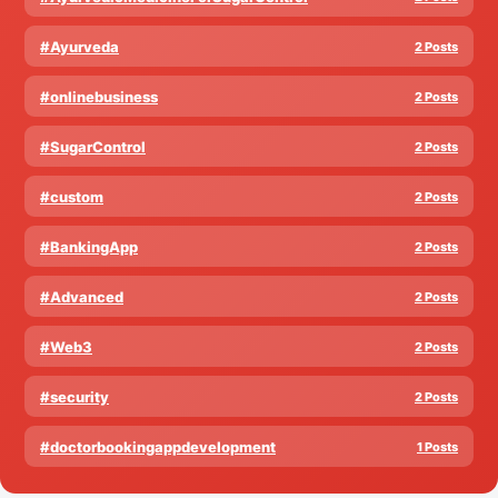
#Ayurveda
2 Posts
#onlinebusiness
2 Posts
#SugarControl
2 Posts
#custom
2 Posts
#BankingApp
2 Posts
#Advanced
2 Posts
#Web3
2 Posts
#security
2 Posts
#doctorbookingappdevelopment
1 Posts