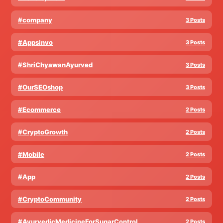
#company
3 Posts
#Appsinvo
3 Posts
#ShriChyawanAyurved
3 Posts
#OurSEOshop
3 Posts
#Ecommerce
2 Posts
#CryptoGrowth
2 Posts
#Mobile
2 Posts
#App
2 Posts
#CryptoCommunity
2 Posts
#AyurvedicMedicineForSugarControl
2 Posts