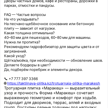
Дворы частных домов, кафе и рестораны, дорожки в
парках, отмостки и пандусы.
FAQ — Частые вопросы
На что укладывать?
На песчано‑щебёночное основание или бетонную
плиту — зависит от нагрузки.
Какая толщина оптимальна?
40–60 мм для пешеходов, 60–80 мм для машины.
Нужна ли пропитка?
Рекомендуем гидрофобизатор для защиты цвета и от
загрязнений.
Какой уход?
Щётка/мойка, при необходимости — обновление швов.
Делаете бордюры в цвет?
Да, подберём поребрик и элементы декора.
📞 +7 777 397 3366
🌐
https://taktilnaya-plitka.kz/trotuarnaja-plitka-marakesh
Тротуарная плитка «Маракеш» — выразительный
узор и прочность Форма «Маракеш» сочетает
выраженную геометрию и комфорт при ходьбе.
Подходит для двориков, террас, аллей и входных
групп. Доступны разные толщины под нагрузку: