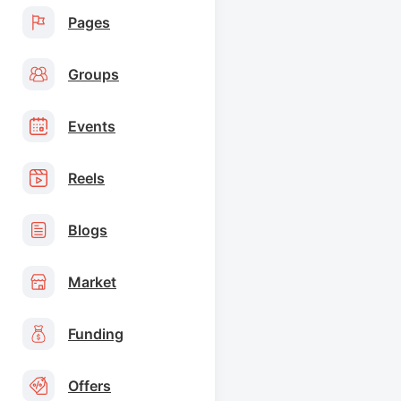
Pages
Groups
Events
Reels
Blogs
Market
Funding
Offers