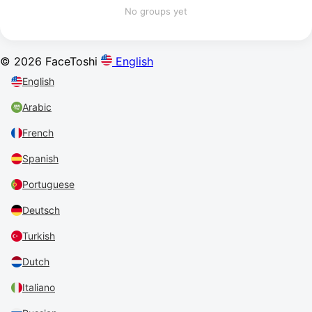
No groups yet
© 2026 FaceToshi
English
English
Arabic
French
Spanish
Portuguese
Deutsch
Turkish
Dutch
Italiano