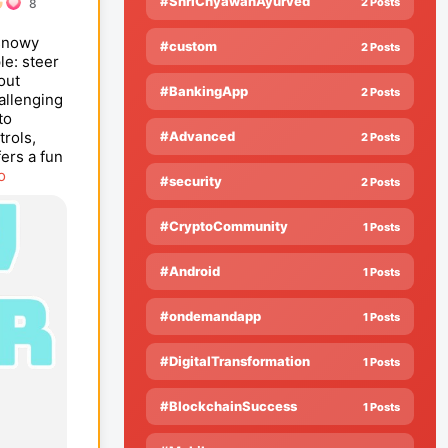
#ShriChyawanAyurved
2 Posts
8
 snowy
#custom
2 Posts
le: steer
out
#BankingApp
2 Posts
allenging
to
rols,
#Advanced
2 Posts
ers a fun
o
#security
2 Posts
#CryptoCommunity
1 Posts
#Android
1 Posts
#ondemandapp
1 Posts
#DigitalTransformation
1 Posts
#BlockchainSuccess
1 Posts