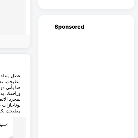
Sponsored
عطل مفاجئ 
مطبخك، تخ،
هنا يأتى دو
وراحتك، بد.
بمجرد الاتص
بوتاجازات 
مطبخك بكف .