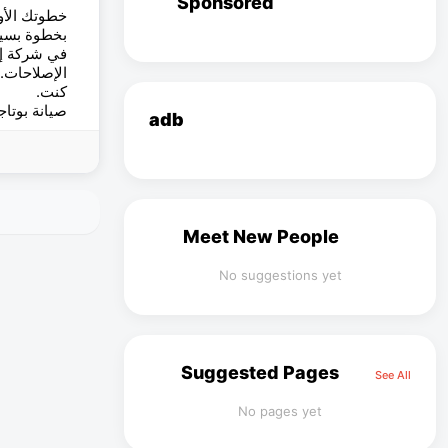
Sponsored
خطوتك الأو
بخطوة بسيط
في شركة إك
كنت.
صيانة بوت #
adb
Meet New People
No suggestions yet
Suggested Pages
See All
No pages yet