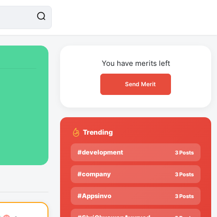
You have
merits left
Send Merit
Trending
#development
3 Posts
#company
3 Posts
#Appsinvo
3 Posts