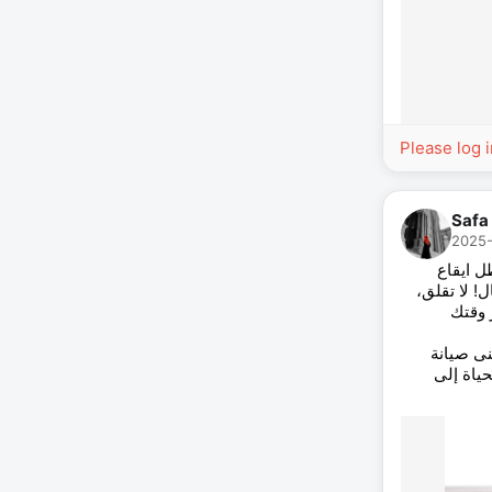
Please log 
Safa
2025-
ل ايقاع
ل! لا تقلق
 وقتك
نى صيانة
ياة إلى