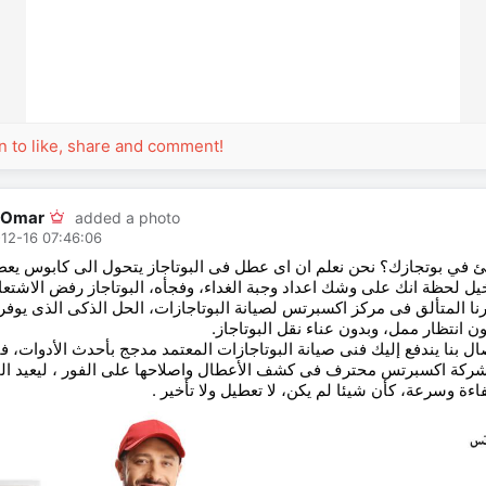
in to like, share and comment!
 Omar
added a photo
12-16 07:46:06
في بوتجازك؟ نحن نعلم ان اى عطل فى البوتاجاز يتحول الى كابوس يعط
يل لحظة انك على وشك اعداد وجبة الغداء، وفجأه، البوتاجاز رفض الاشتعا
رنا المتألق فى مركز اكسبرتس لصيانة البوتاجازات، الحل الذكى الذى يوفر
ون انتظار ممل، وبدون عناء نقل البوتاجاز
ال بنا يندفع إليك فنى صيانة البوتاجازات المعتمد مدجج بأحدث الأدوات، ف
شركة اكسبرتس محترف فى كشف الأعطال واصلاحها على الفور ، ليعيد الح
اءة وسرعة، كأن شيئا لم يكن، لا تعطيل ولا تأخير