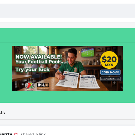
ts
Herrty
shared a link