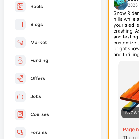
2026-
Reels
Snow Rider
hills while
Blogs
your sled le
crashing. A
and testing
Market
customize t
bright snow
and thrilli
Funding
Offers
Jobs
SNOWRI
Courses
Page n
Forums
The req