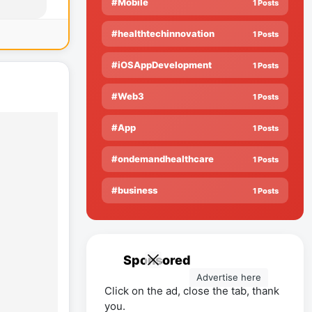
#Mobile
1 Posts
#healthtechinnovation
1 Posts
#iOSAppDevelopment
1 Posts
#Web3
1 Posts
#App
1 Posts
#ondemandhealthcare
1 Posts
#business
1 Posts
Sponsored
Advertise here
Click on the ad, close the tab, thank
you.