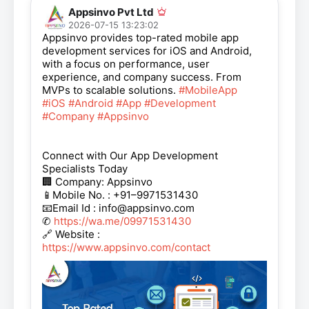
Appsinvo Pvt Ltd
2026-07-15 13:23:02
Appsinvo provides top-rated mobile app
development services for iOS and Android,
with a focus on performance, user
experience, and company success. From
MVPs to scalable solutions.
#MobileApp
#iOS
#Android
#App
#Development
#Company
#Appsinvo
Connect with Our App Development
Specialists Today
🏢 Company: Appsinvo
📱Mobile No. : +91–9971531430
📧Email Id : info@appsinvo.com
✆
https://wa.me/09971531430
🔗 Website :
https://www.appsinvo.com/contact