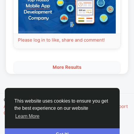
Please log in to like, share and comment!
More Results
© 2026 FaceToshi
English
This website uses cookies to ensure you get
About
Terms
Privacy
Toshi Clic
Contact Us
Support
the best experience on our website
Center
Directory
Learn More