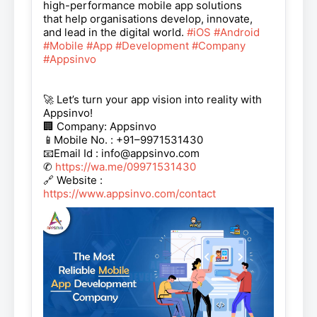
high-performance mobile app solutions
that help organisations develop, innovate,
and lead in the digital world.
#iOS
#Android
#Mobile
#App
#Development
#Company
#Appsinvo
🚀 Let’s turn your app vision into reality with
Appsinvo!
🏢 Company: Appsinvo
📱Mobile No. : +91–9971531430
📧Email Id : info@appsinvo.com
✆
https://wa.me/09971531430
🔗 Website :
https://www.appsinvo.com/contact