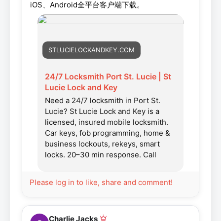
iOS、Android全平台客户端下载。
STLUCIELOCKANDKEY.COM
24/7 Locksmith Port St. Lucie | St
Lucie Lock and Key
Need a 24/7 locksmith in Port St.
Lucie? St Lucie Lock and Key is a
licensed, insured mobile locksmith.
Car keys, fob programming, home &
business lockouts, rekeys, smart
locks. 20–30 min response. Call
(772) 666-5044.
Please log in to like, share and comment!
Charlie Jacks