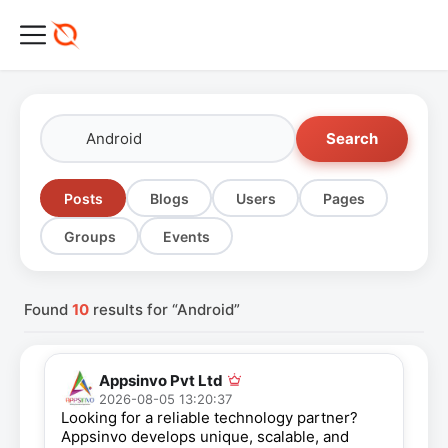
Search
Posts
Blogs
Users
Pages
Groups
Events
Found
10
results for “Android”
Appsinvo Pvt Ltd
2026-08-05 13:20:37
Looking for a reliable technology partner?
Appsinvo develops unique, scalable, and