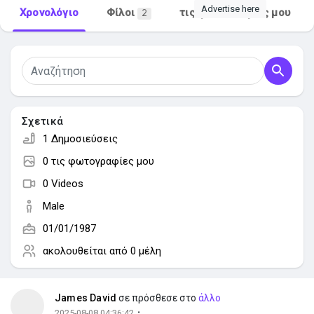
Advertise here
Χρονολόγιο
Φίλοι
τις φωτογραφίες μου
2
Ανακάλυψε Αγορά
Τα προϊόντα μου
Σχετικά
1 Δημοσιεύσεις
0 τις φωτογραφίες μου
Ανακάλυψε Ομάδες
0 Videos
Male
οι Ομάδες μου
01/01/1987
ακολουθείται από
0 μέλη
Ανακάλυψε Σελίδες
James David
σε πρόσθεσε στο
άλλο
·
2025-08-08 04:36:42