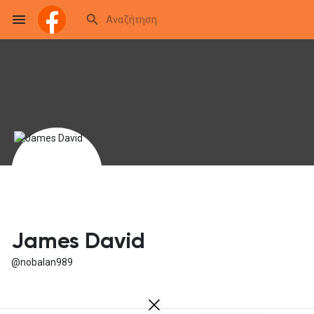
Reels
Ανακάλυψε Events
Τα events μου
James David
@nobalan989
Ανακάλυψε Blogs
Blogs