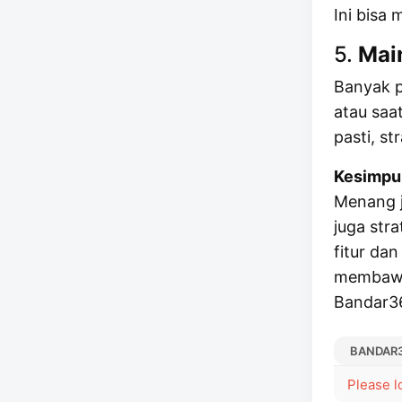
Ini bisa
5.
Mai
Banyak p
atau saa
pasti, st
Kesimpu
Menang j
juga str
fitur da
membawa 
Bandar3
BANDAR
Please l