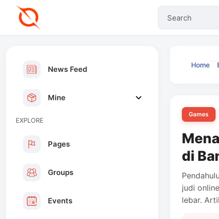
Home
News Feed
Mine
Games
EXPLORE
Menan
Pages
di Ba
Groups
Pendahulu
judi onli
lebar. Art
Events