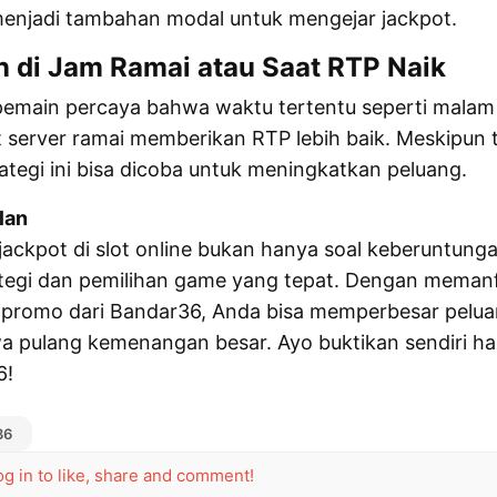
 menjadi tambahan modal untuk mengejar jackpot.
n di Jam Ramai atau Saat RTP Naik
emain percaya bahwa waktu tertentu seperti malam 
t server ramai memberikan RTP lebih baik. Meskipun 
rategi ini bisa dicoba untuk meningkatkan peluang.
lan
ackpot di slot online bukan hanya soal keberuntunga
ategi dan pemilihan game yang tepat. Dengan meman
n promo dari Bandar36, Anda bisa memperbesar pelu
pulang kemenangan besar. Ayo buktikan sendiri ha
6!
36
og in to like, share and comment!