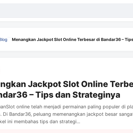
Blog
Menangkan Jackpot Slot Online Terbesar di Bandar36 – Tips
gkan Jackpot Slot Online Terb
ndar36 – Tips dan Strateginya
anSlot online telah menjadi permainan paling populer di pl
ne. Di Bandar36, peluang memenangkan jackpot besar sanga
ikel ini membahas tips dan strategi...