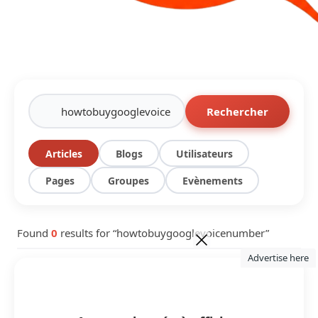
Rechercher
Articles
Blogs
Utilisateurs
Pages
Groupes
Evènements
Found
0
results for “howtobuygooglevoicenumber”
Advertise here