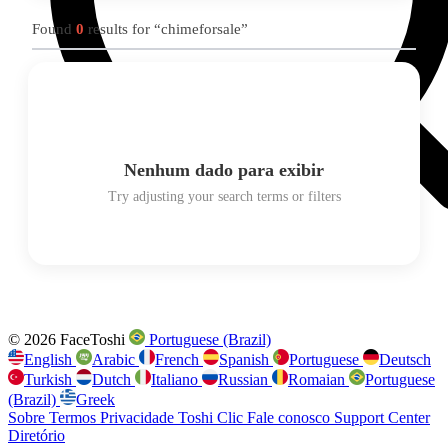
Found
0
results for “chimeforsale”
Nenhum dado para exibir
Try adjusting your search terms or filters
© 2026 FaceToshi
Portuguese (Brazil)
English
Arabic
French
Spanish
Portuguese
Deutsch
Turkish
Dutch
Italiano
Russian
Romaian
Portuguese
(Brazil)
Greek
Sobre
Termos
Privacidade
Toshi Clic
Fale conosco
Support Center
Diretório