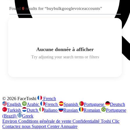
Found
0
results for “buybulkgooglevoiceaccounts”
Aucune donnée à afficher
Try adjusting your search terms or filters
© 2026 FaceToshi
French
English
Arabic
French
Spanish
Portuguese
Deutsch
Turkish
Dutch
Italiano
Russian
Romaian
Portuguese
(Brazil)
Greek
Environ
Conditions générale de vente
Confidentialité
Toshi Clic
Contactez nous
Support Center
Annuaire