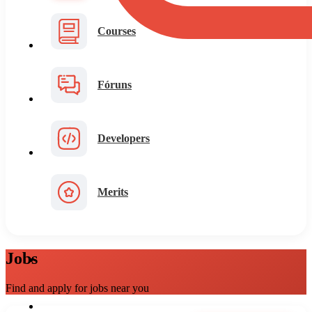
Courses
Fóruns
Developers
Merits
Jobs
Find and apply for jobs near you