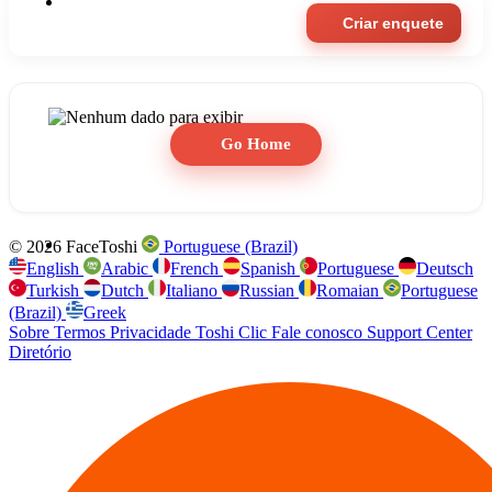
Criar enquete
Go Home
© 2026 FaceToshi
Portuguese (Brazil)
English
Arabic
French
Spanish
Portuguese
Deutsch
Turkish
Dutch
Italiano
Russian
Romaian
Portuguese
(Brazil)
Greek
Sobre
Termos
Privacidade
Toshi Clic
Fale conosco
Support Center
Diretório