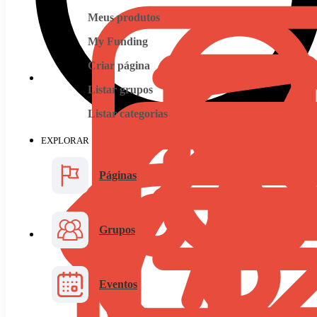
Meus produtos
My Funding
Criar página
Listar grupos
Listar categorias
EXPLORAR
Páginas
Grupos
Eventos